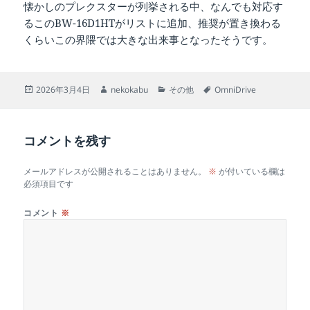
懐かしのプレクスターが列挙される中、なんでも対応す
るこのBW-16D1HTがリストに追加、推奨が置き換わる
くらいこの界隈では大きな出来事となったそうです。
投
作
カ
タ
2026年3月4日
nekokabu
その他
OmniDrive
稿
成
テ
グ
日:
者
ゴ
リ
コメントを残す
ー
メールアドレスが公開されることはありません。
※
が付いている欄は
必須項目です
コメント
※