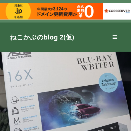
ねこかぶのblog 2(仮)
メニュ
ーとウ
ィジェ
ット