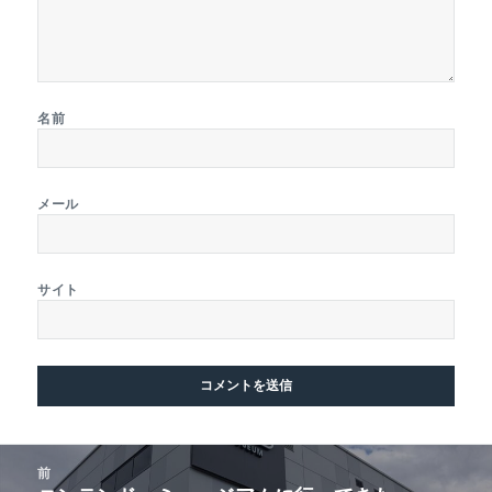
名前
メール
サイト
投
前
稿