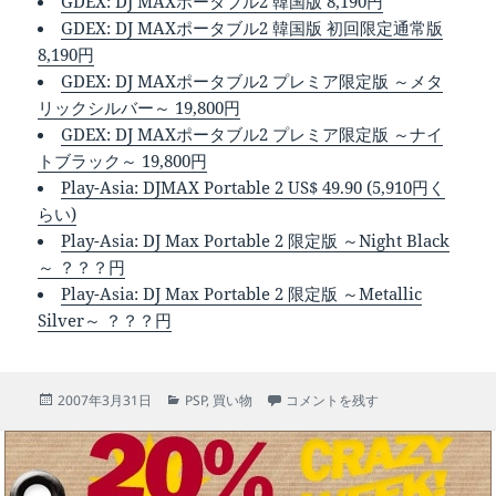
GDEX: DJ MAXポータブル2 韓国版 8,190円
GDEX: DJ MAXポータブル2 韓国版 初回限定通常版
8,190円
GDEX: DJ MAXポータブル2 プレミア限定版 ～メタ
リックシルバー～ 19,800円
GDEX: DJ MAXポータブル2 プレミア限定版 ～ナイ
トブラック～ 19,800円
Play-Asia: DJMAX Portable 2 US$ 49.90 (5,910円く
らい)
Play-Asia: DJ Max Portable 2 限定版 ～Night Black
～ ？？？円
Play-Asia: DJ Max Portable 2 限定版 ～Metallic
Silver～ ？？？円
投
カ
オワタ＼(^o^)／DJMAXPORTABLE
2007年3月31日
PSP
,
買い物
コメントを残す
稿
テ
日:
ゴ
リ
ー