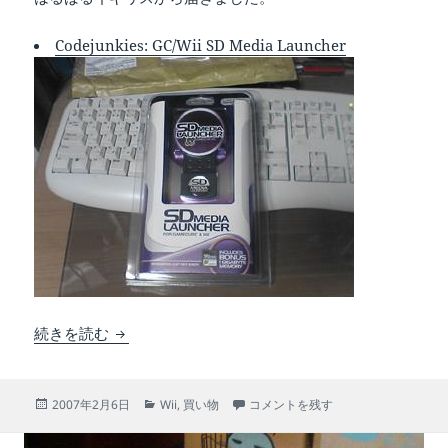
Codejunkies: GC/Wii SD Media Launcher
GC/Wii SD Media Launcher届いた
続きを読む
投
カ
GC/Wii SD Media Launcher届いた 
2007年2月6日
Wii
,
買い物
コメントを残す
稿
テ
日:
ゴ