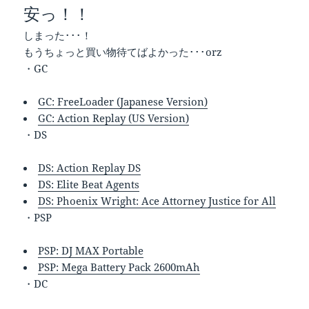
安っ！！
しまった･･･！
もうちょっと買い物待てばよかった･･･orz
・GC
GC: FreeLoader (Japanese Version)
GC: Action Replay (US Version)
・DS
DS: Action Replay DS
DS: Elite Beat Agents
DS: Phoenix Wright: Ace Attorney Justice for All
・PSP
PSP: DJ MAX Portable
PSP: Mega Battery Pack 2600mAh
・DC