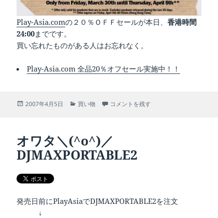
Play-Asia.com
の２０％ＯＦＦセールが本日、
香港時間
24:00
までです。
買い忘れたものがある人はお忘れなく。
Play-Asia.com 全品20％オフセール実施中！！
投
カ
Play-Asia.com セール最終日！ に
2007年4月5日
買い物
コメントを残す
稿
テ
日:
ゴ
リ
オワタ＼(^o^)／
ー
DJMAXPORTABLE2
発売日前にPlayAsiaでDJMAXPORTABLE2を注文
↓