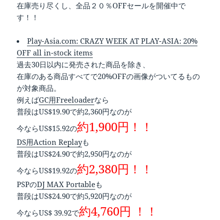
在庫売り尽くし、全品２０％OFFセールを開催中で
す！！
Play-Asia.com: CRAZY WEEK AT PLAY-ASIA: 20%
OFF all in-stock items
過去30日以内に発売された商品を除き、
在庫のある商品すべてで20%OFFの画像がついてるもの
が対象商品。
例えば
GC用Freeloader
なら
普段はUS$19.90で約2,360円なのが
約1,900円！！
今ならUS$15.92の
DS用Action Replay
も
普段はUS$24.90で約2,950円なのが
約2,380円！！
今ならUS$19.92の
PSPの
DJ MAX Portable
も
普段はUS$24.90で約5,920円なのが
約4,760円 ！！
今ならUS$ 39.92で