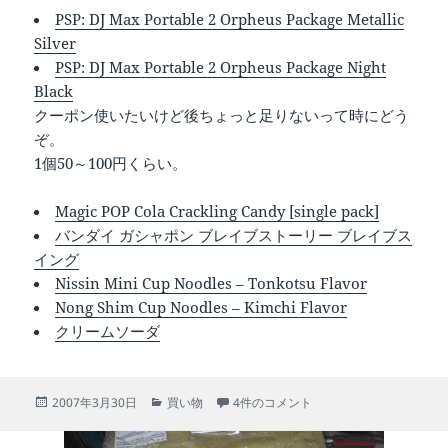
PSP: DJ Max Portable 2 Orpheus Package Metallic
Silver
PSP: DJ Max Portable 2 Orpheus Package Night
Black
クーポン使いたいけど後ちょっと足りないって時にどう
ぞ。
1個50～100円くらい。
Magic POP Cola Crackling Candy [single pack]
バンダイ ガシャポン ブレイブストーリー ブレイブス
イング
Nissin Mini Cup Noodles – Tonkotsu Flavor
Nong Shim Cup Noodles – Kimchi Flavor
クリームソーダ
投
カ
Play-Asia.com 全品20％オフセール
2007年3月30日
買い物
4件のコメント
稿
テ
日:
ゴ