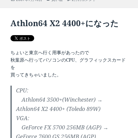
稿
テ
日:
ゴ
リ
Athlon64 X2 4400+になった
ー
ちょいと東京へ行く用事があったので
秋葉原へ行ってパソコンのCPU、グラフィックスカード
を
買ってきちゃいました。
CPU:
Athlon64 3500+(Winchester) →
Athlon64 X2 4400+ (Toledo 89W)
VGA:
GeForce FX 5700 256MB (AGP) →
GeForce 7600 GS 256MB (AGP)