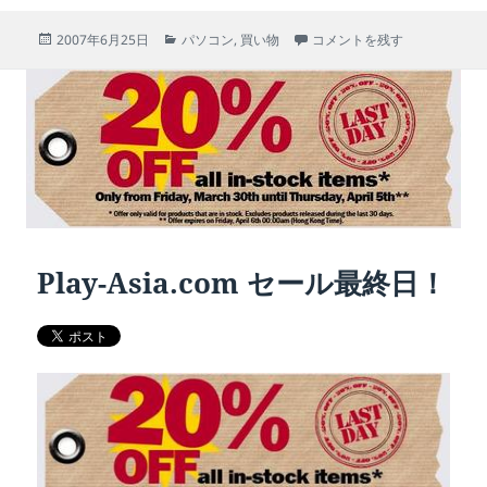
投
カ
Athlon64 X2 4400+になった 
2007年6月25日
パソコン
,
買い物
コメントを残す
稿
テ
日:
ゴ
リ
ー
Play-Asia.com セール最終日！