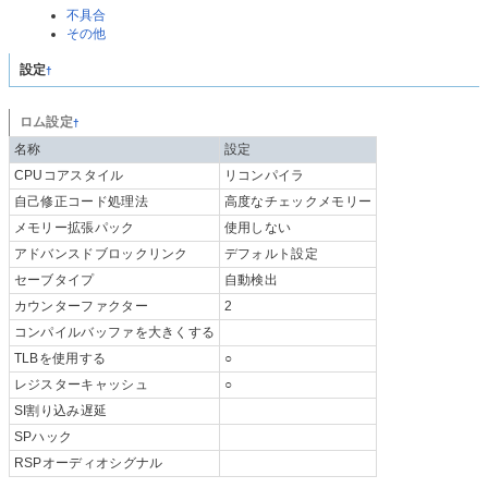
不具合
その他
設定
†
ロム設定
†
名称
設定
CPUコアスタイル
リコンパイラ
自己修正コード処理法
高度なチェックメモリー
メモリー拡張パック
使用しない
アドバンスドブロックリンク
デフォルト設定
セーブタイプ
自動検出
カウンターファクター
2
コンパイルバッファを大きくする
TLBを使用する
○
レジスターキャッシュ
○
SI割り込み遅延
SPハック
RSPオーディオシグナル