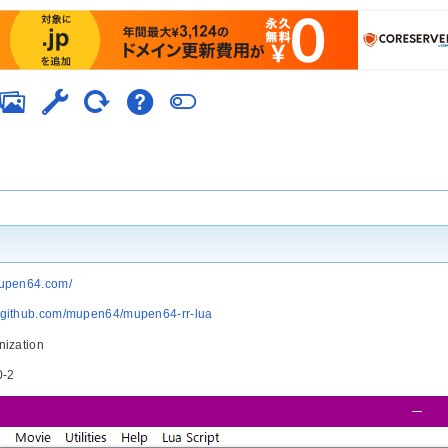
mupen64.com/
//github.com/mupen64/mupen64-rr-lua
ization
-2