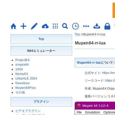
Top
/
Mupen64-rr-lua
Top
Mupen64-rr-lua
N64エミュレーター
Project64
Mupen64-rr-lua
について
†
simple64
1964
公式サイト:
https://
Nemu64
UltraHLE 2064
ソースコード:
https:
Daedalus
Mupen64Plus
作者: Mupen64 Organ
その他
最新バージョン: 1.4.0
プラグイン
ビデオプラグイン