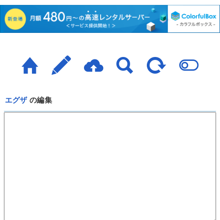
エグザ
の編集