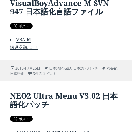
VisualBoyAdvance-M SVN
947 日本語化言語ファイル
VBA-M
VisualBoyAdvance-M SVN 947 日本語化言語
続きを読む
投
カ
タ
2010年7月25日
日本語化:GBA
,
日本語化パッチ
vba-m
,
稿
VisualBoyAdvance-M SVN 947 日本語化言語ファイル への
テ
グ
日本語化
3件のコメント
日:
ゴ
リ
ー
NEO2 Ultra Menu V3.02 日本
語化パッチ