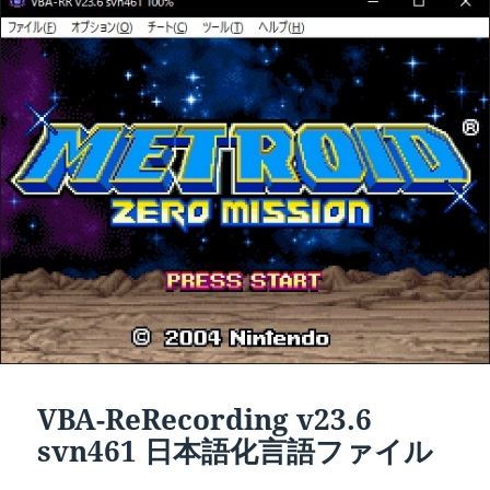
ー
VBA-ReRecording v23.6
svn461 日本語化言語ファイル