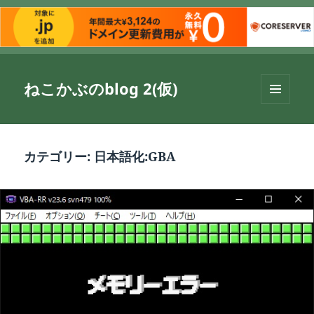
ねこかぶのblog 2(仮)
メニュ
ーとウ
ィジェ
ット
カテゴリー:
日本語化:GBA