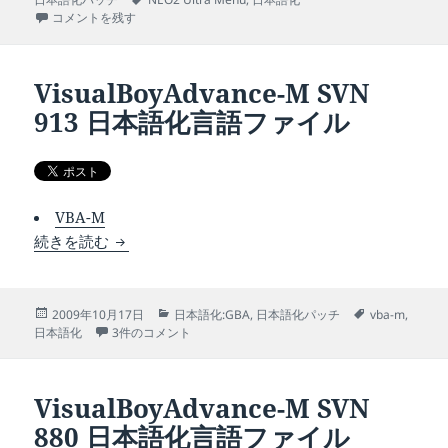
日:
NEO2 Ultra Menu V2.95 日本語化パッチ に
グ
ゴ
コメントを残す
リ
ー
VisualBoyAdvance-M SVN
913 日本語化言語ファイル
VBA-M
VisualBoyAdvance-M SVN 913 日本語化言語
続きを読む
投
カ
タ
2009年10月17日
日本語化:GBA
,
日本語化パッチ
vba-m
,
稿
VisualBoyAdvance-M SVN 913 日本語化言語ファイル への
テ
グ
日本語化
3件のコメント
日:
ゴ
リ
ー
VisualBoyAdvance-M SVN
880 日本語化言語ファイル