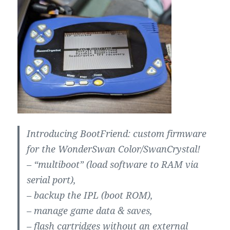
Introducing BootFriend: custom firmware
for the WonderSwan Color/SwanCrystal!
– “multiboot” (load software to RAM via
serial port),
– backup the IPL (boot ROM),
– manage game data & saves,
– flash cartridges without an external