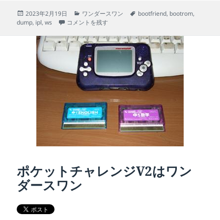
投
カ
タ
2023年2月19日
ワンダースワン
bootfriend
,
bootrom
,
稿
ワンダースワンのカスタムファームウェア？「BootFrien
テ
グ
dump
,
ipl
,
ws
コメントを残す
日:
ゴ
リ
ー
ポケットチャレンジV2はワン
ダースワン