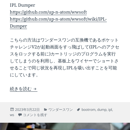
IPL Dumper
https://github.com/up-n-atom/wwsoft
https://github.com/up-n-atom/wwsoft/wiki/IPL-
Dumper
こちらの方法はワンダースワンの互換機であるポケット
チャレンジV2が起動画面をすっ飛ばして(IPLへのアクセ
スをロックする前に)カートリッジのプログラムを実行
してしまうのを利用し、基板上をワイヤーでショートさ
せることで同じ状況を再現しIPLを吸い出すことを可能
にしています。
ワンダースワンのIPLを吸い出す
続きを読む
投
カ
タ
2023年3月22日
ワンダースワン
bootrom
,
dump
,
ipl
,
稿
ワンダースワンのIPLを吸い出す に
テ
グ
ws
コメントを残す
日:
ゴ
リ