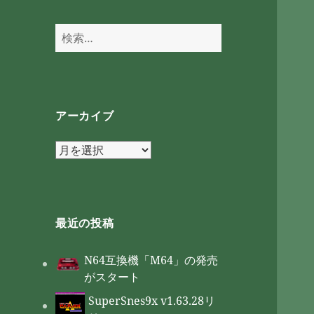
検
索:
アーカイブ
ア
ー
カ
イ
ブ
最近の投稿
N64互換機「M64」の発売
がスタート
SuperSnes9x v1.63.28リ