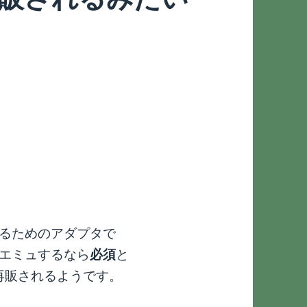
するためのアダプタで
4エミュするなら
必須
と
た再販されるようです。