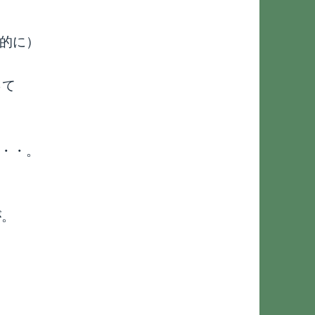
的に）
って
・・。
が。