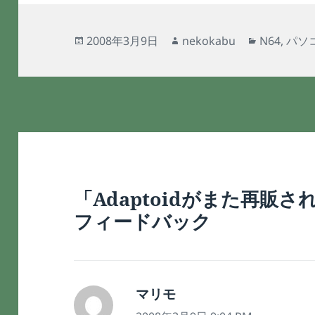
投
作
カ
2008年3月9日
nekokabu
N64
,
パソ
稿
成
テ
日:
者
ゴ
リ
ー
「Adaptoidがまた再販
フィードバック
マリモ
よ