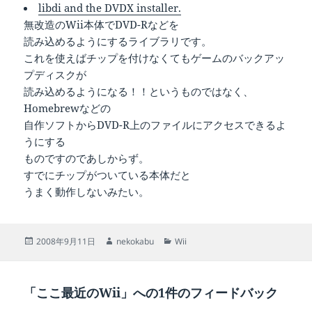
libdi and the DVDX installer.
無改造のWii本体でDVD-Rなどを
読み込めるようにするライブラリです。
これを使えばチップを付けなくてもゲームのバックアッ
プディスクが
読み込めるようになる！！というものではなく、
Homebrewなどの
自作ソフトからDVD-R上のファイルにアクセスできるよ
うにする
ものですのであしからず。
すでにチップがついている本体だと
うまく動作しないみたい。
投
作
カ
2008年9月11日
nekokabu
Wii
稿
成
テ
日:
者
ゴ
リ
「ここ最近のWii」への1件のフィードバック
ー