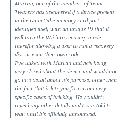
Marcan, one of the members of Team
Twiizers has discovered if a device present
in the GameCube memory card port
identifies itself with an unique ID that it
will turn the Wii into recovery mode
therefor allowing a user to run a recovery
disc or even their own code.
I’ve talked with Marcan and he’s being
very closed about the device and would not
go into detail about it’s purpose, other then
the fact that it lets you fix certain very
specific cases of bricking. He wouldn’t
reveal any other details and I was told to
wait until it’s officially announced.