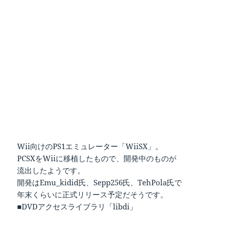
Wii向けのPS1エミュレーター「WiiSX」。
PCSXをWiiに移植したもので、開発中のものが
流出したようです。
開発はEmu_kidid氏、Sepp256氏、TehPola氏で
年末くらいに正式リリース予定だそうです。
■DVDアクセスライブラリ「libdi」