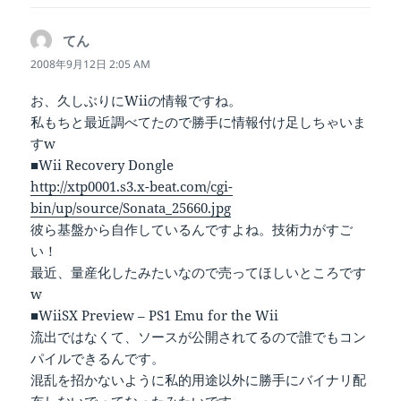
てん
よ
り:
2008年9月12日 2:05 AM
お、久しぶりにWiiの情報ですね。
私もちと最近調べてたので勝手に情報付け足しちゃいま
すw
■Wii Recovery Dongle
http://xtp0001.s3.x-beat.com/cgi-
bin/up/source/Sonata_25660.jpg
彼ら基盤から自作しているんですよね。技術力がすご
い！
最近、量産化したみたいなので売ってほしいところです
w
■WiiSX Preview – PS1 Emu for the Wii
流出ではなくて、ソースが公開されてるので誰でもコン
パイルできるんです。
混乱を招かないように私的用途以外に勝手にバイナリ配