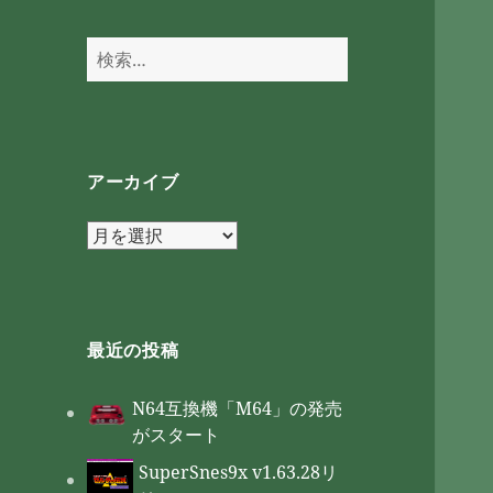
検
索:
アーカイブ
ア
ー
カ
イ
ブ
最近の投稿
N64互換機「M64」の発売
がスタート
SuperSnes9x v1.63.28リ