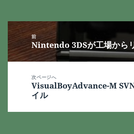
投
稿
前
Nintendo 3DSが工場か
ナ
前
ビ
の
ゲ
投
ー
稿:
次ページへ
シ
VisualBoyAdvance-M 
次
ョ
イル
の
ン
投
稿: