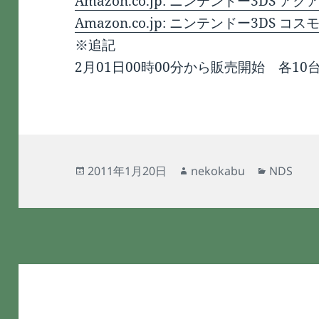
Amazon.co.jp: ニンテンドー3DS ア
Amazon.co.jp: ニンテンドー3DS コ
※追記
2月01日00時00分から販売開始 各10
投
作
カ
2011年1月20日
nekokabu
NDS
稿
成
テ
日:
者
ゴ
リ
ー