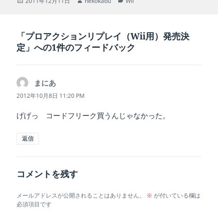
投
作
カ
2011年12月11日
nekokabu
Wii
稿
成
テ
日:
者
ゴ
リ
「プロアクションリプレイ（Wii用）発売決
ー
定」への1件のフィードバック
まにあ
よ
り:
2012年10月8日 11:20 PM
げげっ コードフリーク買うんじゃなかった。
返信
コメントを残す
メールアドレスが公開されることはありません。
※
が付いている欄は
必須項目です