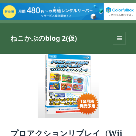
ねこかぶのblog 2(仮)
メニュ
ーとウ
ィジェ
ット
プロアクションリプレイ（Wii