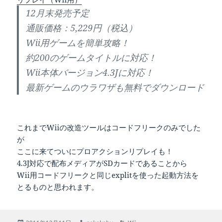
12月末発売予定
通販価格：5,229円（税込）
Wii用ゲームを簡単攻略！
約200のゲームタイトルに対応！
Wii本体バージョン4.3Jに対応！
最新ゲームのウラワザも無料でダウンロード
これまでWiiの改造ツールはコードフリークのみでした
が
ここに来てついにプロアクションリプレイも！
4.3J対応で配布メディアがSDカードであることから
Wii用コードフリークと同じexplitを使った起動方法を
とるものと思われます。