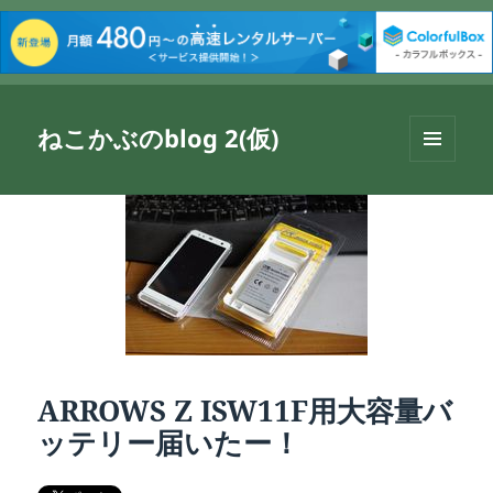
ねこかぶのblog 2(仮)
メニュ
ーとウ
ィジェ
ット
ARROWS Z ISW11F用大容量バ
ッテリー届いたー！