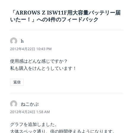
日:
者
ゴ
リ
「ARROWS Z ISW11F用大容量バッテリー届
ー
いたー！」への4件のフィードバック
h
よ
り:
2012年4月22日 10:43 PM
使用感はどんな感じですか？
私も購入をけんとうしています！
返信
ねこかぶ
よ
り:
2012年4月24日 1:58 AM
グラフを追加しました。
大体スペック通り、倍の時間使えるようになります。