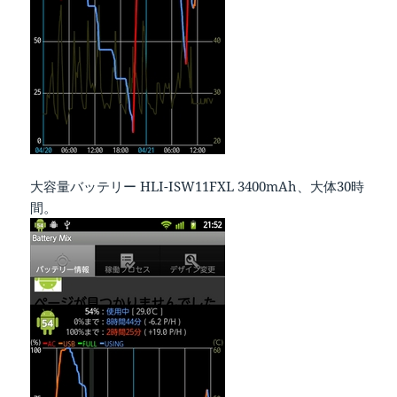
大容量バッテリー HLI-ISW11FXL 3400mAh、大体30時
間。