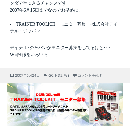
タダで手に入るチャンスです
2007年6月15日までなのでお早めに。
TRAINER TOOLKIT モニター募集 -株式会社デイ
テル・ジャパン
デイテル･ジャパンがモニター募集をしてるけど･･･
Wii関係をいろいろ
投
カ
SDメディアランチャーが値下げ 
2007年5月24日
GC
,
NDS
,
Wii
コメントを残す
稿
テ
日:
ゴ
リ
ー