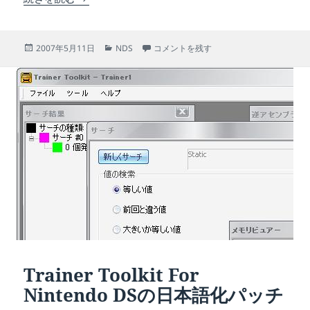
投
カ
デイテル･ジャパンがモニター募集をしてるけ
2007年5月11日
NDS
コメントを残す
稿
テ
日:
ゴ
リ
ー
Trainer Toolkit For
Nintendo DSの日本語化パッチ