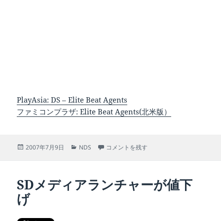
PlayAsia: DS – Elite Beat Agents
ファミコンプラザ: Elite Beat Agents(北米版）
投
カ
応援団2の追加キャラもらってきた に
2007年7月9日
NDS
コメントを残す
稿
テ
日:
ゴ
リ
SDメディアランチャーが値下
ー
げ