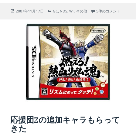
投
カ
2007年度プラチナ会員
2007年11月17日
GC
,
NDS
,
Wii
,
その他
5件のコメント
稿
テ
日:
ゴ
リ
ー
応援団2の追加キャラもらって
きた