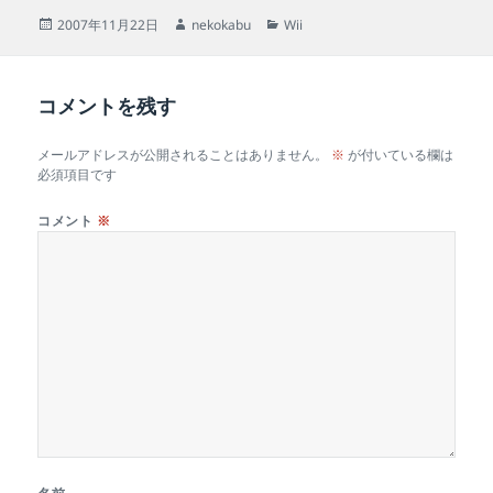
投
作
カ
2007年11月22日
nekokabu
Wii
稿
成
テ
日:
者
ゴ
リ
コメントを残す
ー
メールアドレスが公開されることはありません。
※
が付いている欄は
必須項目です
コメント
※