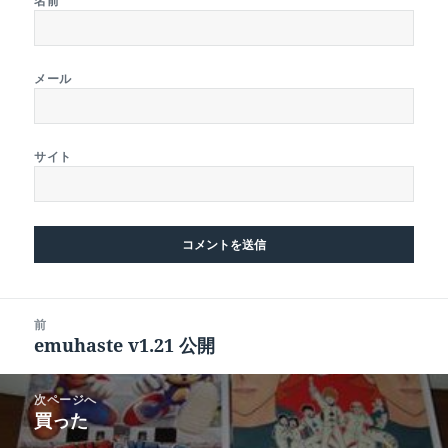
名前
メール
サイト
投
前
稿
emuhaste v1.21 公開
前
ナ
の
ビ
投
次ページへ
ゲ
稿:
買った
次
ー
の