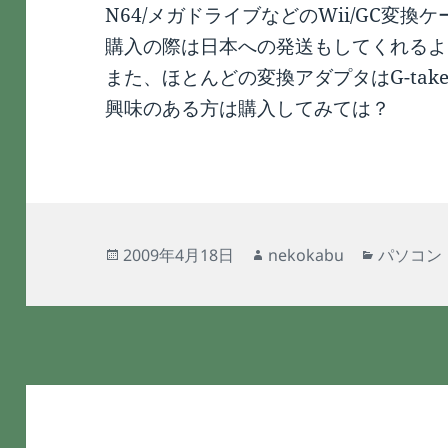
N64/メガドライブなどのWii/GC変
購入の際は日本への発送もしてくれるよ
また、ほとんどの変換アダプタはG-tak
興味のある方は購入してみては？
投
作
カ
2009年4月18日
nekokabu
パソコン
稿
成
テ
日:
者
ゴ
リ
ー