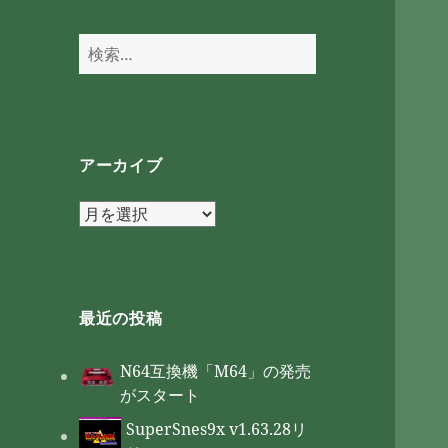
検
索:
アーカイブ
ア
ー
カ
イ
ブ
最近の投稿
N64互換機「M64」の発売
がスタート
SuperSnes9x v1.63.28リ