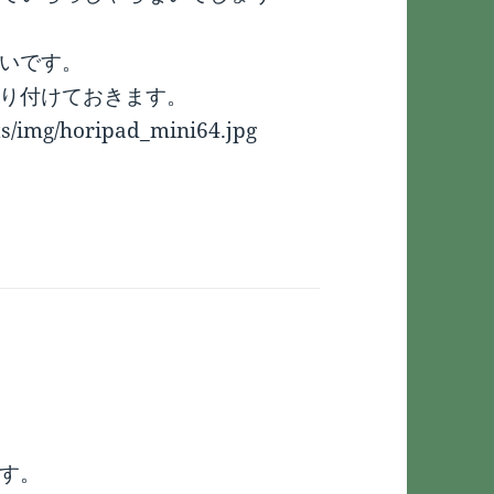
いです。
貼り付けておきます。
ts/img/horipad_mini64.jpg
す。