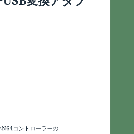
ーUSB変換アダプ
ないN64コントローラーの