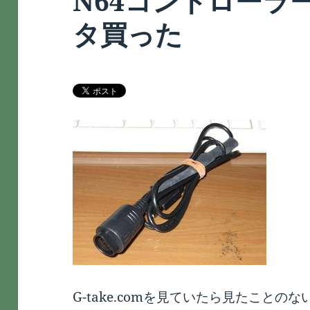
N64コントローラ
タ買った
G-take.comを見ていたら見たことの