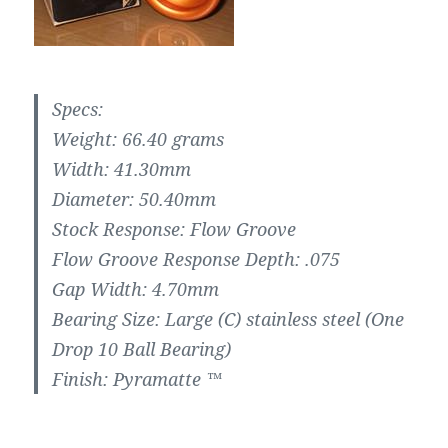
Specs:
Weight: 66.40 grams
Width: 41.30mm
Diameter: 50.40mm
Stock Response: Flow Groove
Flow Groove Response Depth: .075
Gap Width: 4.70mm
Bearing Size: Large (C) stainless steel (One
Drop 10 Ball Bearing)
Finish: Pyramatte ™