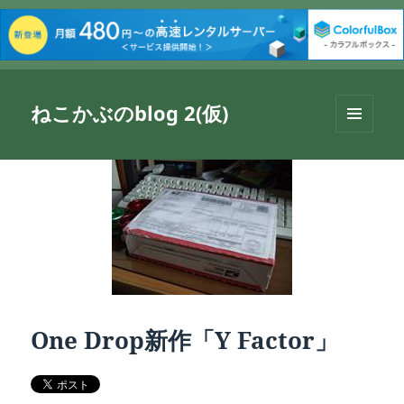
ねこかぶのblog 2(仮)
メニュ
ーとウ
ィジェ
ット
One Drop新作「Y Factor」