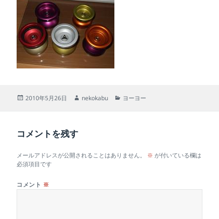
投
作
カ
2010年5月26日
nekokabu
ヨーヨー
稿
成
テ
日:
者
ゴ
リ
コメントを残す
ー
メールアドレスが公開されることはありません。
※
が付いている欄は
必須項目です
コメント
※