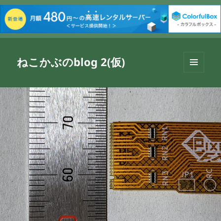
ねこかぶのblog 2(仮)
メニュ
ーとウ
ィジェ
ット