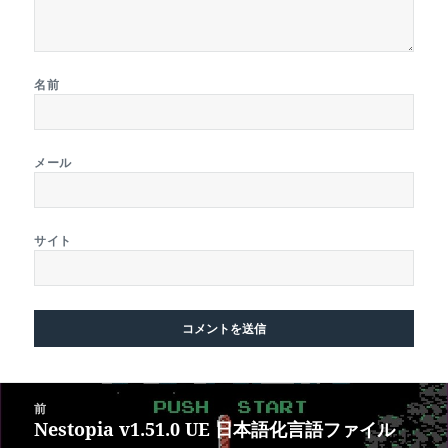
名前
メール
サイト
投
前
稿
Nestopia v1.51.0 UE 日本語化言語ファイル
前
ナ