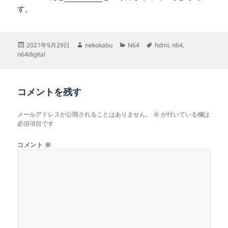
す。
投
作
カ
タ
2021年9月29日
nekokabu
N64
hdmi
,
n64
,
稿
成
テ
グ
n64digital
日:
者
ゴ
リ
ー
コメントを残す
メールアドレスが公開されることはありません。
※
が付いている欄は
必須項目です
コメント
※