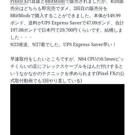
PixelFX
の直販と
8BitMods
で販売されましたが、初回販
売分はどちらも即完売でダメ。2回目の販売分を
8BitModsで購入することができました。本体が149.99
ポンド、送料がUPS Express Saverで47.09ポンド、合計
197.08ポンドで日本円で29,700円くらいです。結構しま
した・・・
9/23発送、9/27着でした。UPS Express Saver早い！
早速取付をしたいところですが、N64 CPUの0.5mmピッ
チくらいの足にフレックスケーブルをはんだ付けすると
いうなかなかのテクニックを求められます(Pixel FXの公
式取付動画でも1回やり直している)