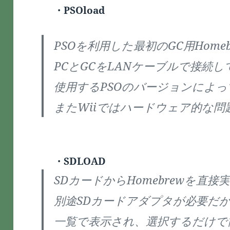
・PSOload
PSOを利用した最初のGC用Home
PCとGCをLANケーブルで接続
使用するPSOのバージョンによ
またWiiではハードウェア的な
・SDLOAD
SDカードからHomebrewを直
別途SDカードアダプタが必要だ
一覧で表示され、選択するだけで