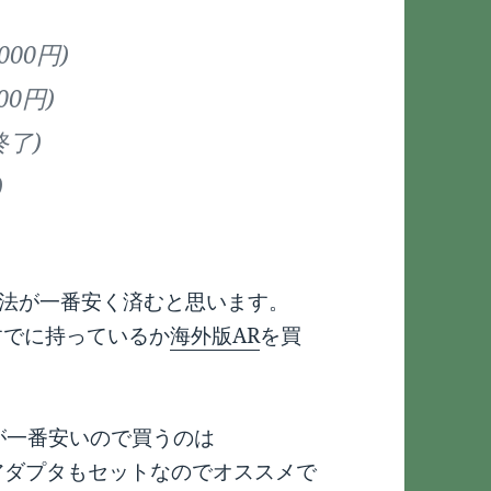
0円)
0円)
終了)
)
う方法が一番安く済むと思います。
、すでに持っているか
海外版AR
を買
が一番安いので買うのは
アダプタもセットなのでオススメで