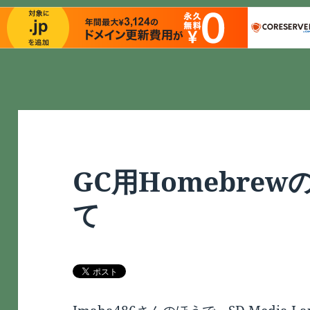
GC用Homebre
て