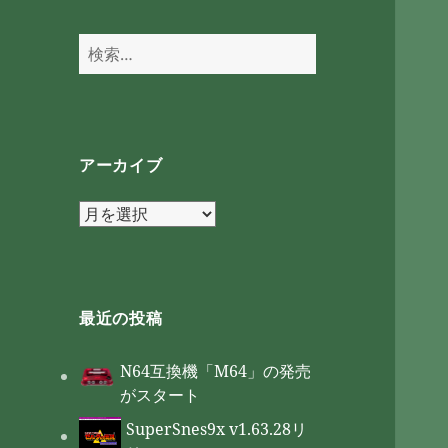
検
索:
アーカイブ
ア
ー
カ
イ
ブ
最近の投稿
N64互換機「M64」の発売
がスタート
SuperSnes9x v1.63.28リ