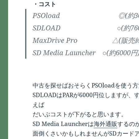
・コスト
PSOload ◎(約300
SDLOAD ○(約760
MaxDrive Pro △(販売
SD Media Launcher ○(約6000円
中古を探せばおそらくPSOloadを使
SDLOADはPARが6000円位しますが
えば
だいぶコストが下がると思います。
SD Media Launcherは
海外通販
するの
面倒くさいかもしれませんがSDカード