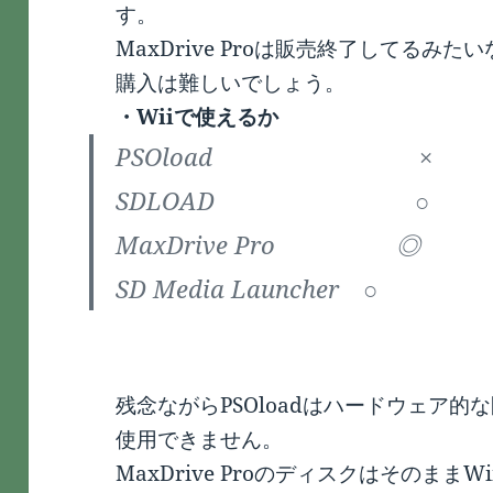
す。
MaxDrive Proは販売終了してるみた
購入は難しいでしょう。
・Wiiで使えるか
PSOload ×
SDLOAD ○
MaxDrive Pro ◎
SD Media Launcher ○
残念ながらPSOloadはハードウェア的
使用できません。
MaxDrive Proのディスクはそのまま