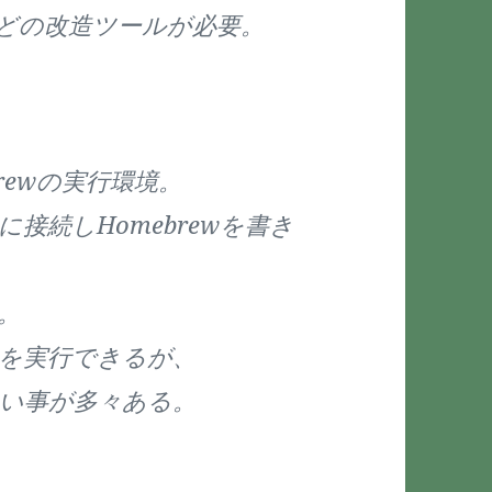
などの改造ツールが必要。
brewの実行環境。
接続しHomebrewを書き
。
wを実行できるが、
い事が多々ある。