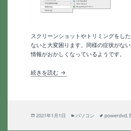
スクリーンショットやトリミングをした
ないと大変困ります。同様の症状がない
情報がおかしくなっているようです。
PowerDVDが関連付けを
続きを読む
投
カ
タ
2021年1月1日
パソコン
powerdvd
,
稿
テ
グ
日:
ゴ