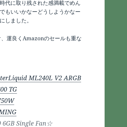
時代に取り残された感満載でめん
Oでもいいかなーどうしようかなー
にしました。
、運良くAmazonのセールも重な
sterLiquid ML240L V2 ARGB
600 TG
 750W
AMING
 6GB Single Fan☆