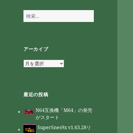
検
索:
アーカイブ
ア
ー
カ
イ
ブ
最近の投稿
N64互換機「M64」の発売
がスタート
SuperSnes9x v1.63.28リ