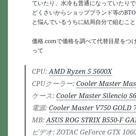
ていたり、水冷も普通になっていたりで
どくさいからショップブランド等のBT
と悩んでいるうちに結局自分で組むこと
価格.comで価格を調べて代替目星をつけ
って
CPU:
AMD Ryzen 5 5600X
CPUクーラー:
Cooler Master Ma
ケース:
Cooler Master Silencio S
電源:
Cooler Master V750 GOLD
MB:
ASUS ROG STRIX B550-F G
ビデオ: ZOTAC GeForce GTX 1060