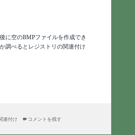
後に空のBMPファイルを作成でき
か調べるとレジストリの関連付け
おかしくする
PowerDVDが関連付けをおかしくする に
関連付け
コメントを残す